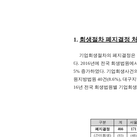
1.
회생절차 폐지결정 
기업회생절차의 폐지결정은 
다
. 2016
년에 전국 회생법원에
5%
증가하였다
.
기업회생사건의
원지방법원
40
건
(8.6%),
대구지
16
년 전국 회생법원별 기업회
구분
계
서
폐지결정
466
171
(
간이회생
)
(93)
(48)