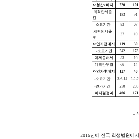
ㅇ청산
>
폐지
220
101
계획안제출
183
91
전
-
소요기간
83
67
계획안제출
37
10
후
ㅇ인가전폐지
119
30
-
소요기간
242
178
미제출배제
53
16
계획안부결
66
14
ㅇ인가후폐지
127
40
-
소요기간
3-6-14
2-2-2
-
인가기간
258
203
폐지결정계
466
171
□
2016
년에 전국 회생법원에서