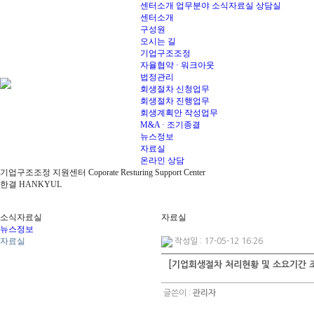
센터소개
업무분야
소식자료실
상담실
센터소개
구성원
오시는 길
기업구조조정
자율협약 · 워크아웃
법정관리
회생절차 신청업무
회생절차 진행업무
회생계획안 작성업무
M&A · 조기종결
뉴스정보
자료실
온라인 상담
기업구조조정 지원센터 Coporate Resturing Support Center
한결 HANKYUL
소식자료실
자료실
뉴스정보
자료실
작성일 : 17-05-12 16:26
[기업회생절차 처리현황 및 소요기간 조
글쓴이 :
관리자