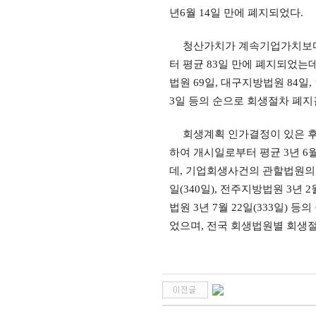
년
6
월
14
일 만에 폐지되었다
.
청산가치가 계속기업가치보다
터 평균
83
일 만에 폐지되었는
법원
69
일
,
대구지방법원
84
일
,
3
일 등의 순으로 회생절차 폐
회생계획 인가결정이 있은 후
하여 개시일로부터 평균
3
년
6
데
,
기업회생사건의 관할법원의
일
(340
일
),
전주지방법원
3
년
2
법원
3
년
7
월
22
일
(333
일
)
등의
었으며
,
전국 회생법원별 회생절